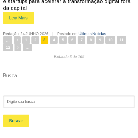
e startups para acelerar a transformação digital fora
da capital
Leia Mais
Redação
,
24.JUNHO.2026
|
Postado em
Últimas Notícias
...
1
2
3
4
5
6
7
8
9
10
11
...
12
Exibindo 3 de 165
Busca
Buscar