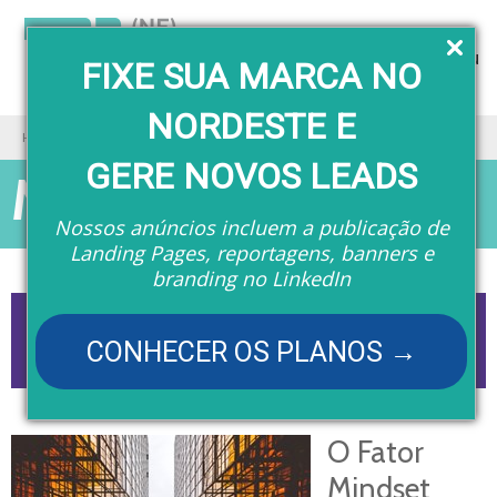
Menu
FIXE SUA MARCA NO
NORDESTE E
Home
Matérias
GERE NOVOS LEADS
Matérias
Nossos anúncios incluem a publicação de
Landing Pages, reportagens, banners e
branding no LinkedIn
CONHECER OS PLANOS →
O Fator
Mindset