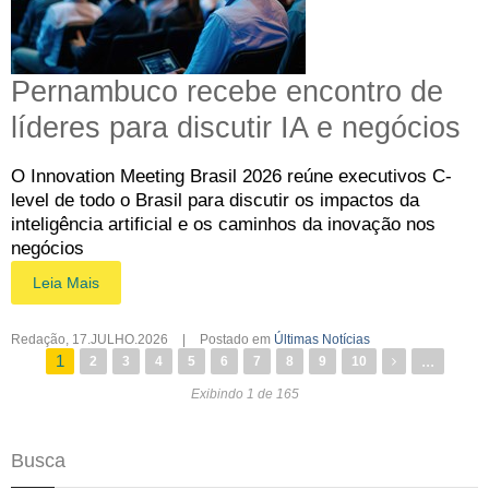
Pernambuco recebe encontro de
líderes para discutir IA e negócios
O Innovation Meeting Brasil 2026 reúne executivos C-
level de todo o Brasil para discutir os impactos da
inteligência artificial e os caminhos da inovação nos
negócios
Leia Mais
Redação
,
17.JULHO.2026
|
Postado em
Últimas Notícias
1
...
2
3
4
5
6
7
8
9
10
Exibindo 1 de 165
Busca