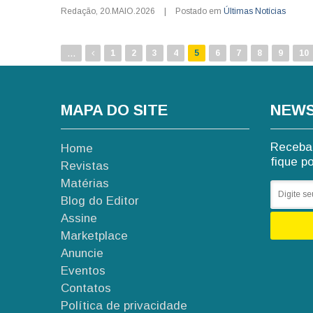
Redação
,
20.MAIO.2026
|
Postado em
Últimas Notícias
...
1
2
3
4
5
6
7
8
9
10
MAPA DO SITE
NEWS
Receba 
Home
fique p
Revistas
Matérias
Blog do Editor
Assine
Marketplace
Anuncie
Eventos
Contatos
Política de privacidade