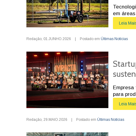
Tecnologi
em áreas 
Leia Mai
Redação
,
01.JUNHO.2026
|
Postado em
Últimas Notícias
Startu
susten
Empresa t
para prod
Leia Mai
Redação
,
29.MAIO.2026
|
Postado em
Últimas Notícias