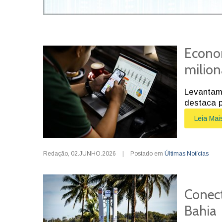
Econom
milion
Levantame
destaca 
Leia Mai
Redação
,
02.JUNHO.2026
|
Postado em
Últimas Notícias
Conect
Bahia