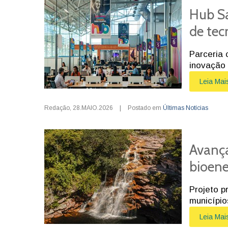
Hub Sa
de tec
Parceria 
inovação
Leia Mai
Redação
,
28.MAIO.2026
|
Postado em
Últimas Notícias
Avança
bioene
Projeto p
municípi
Leia Mai