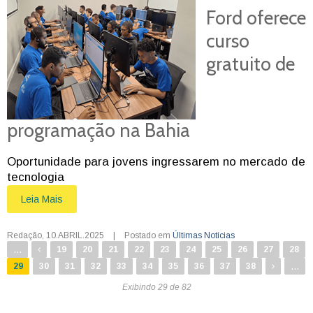
Ford oferece
curso
gratuito de
programação na Bahia
Oportunidade para jovens ingressarem no mercado de
tecnologia
Leia Mais
Redação
,
10.ABRIL.2025
|
Postado em
Últimas Notícias
...
19
20
21
22
23
24
25
26
27
28
...
29
30
31
32
33
34
35
36
37
38
Exibindo 29 de 82