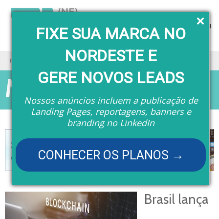
Menu
FIXE SUA MARCA NO
NORDESTE E
Home
Matérias
GERE NOVOS LEADS
Matérias
Nossos anúncios incluem a publicação de
Landing Pages, reportagens, banners e
branding no LinkedIn
CONHECER OS PLANOS →
Brasil lança