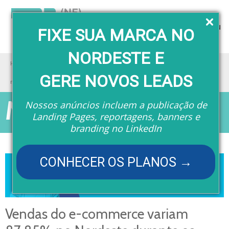
Menu
FIXE SUA MARCA NO
NORDESTE E
Home
Matérias
Vendas do e-commerce variam 87,85% no Nordeste durante os últimos 20
GERE NOVOS LEADS
meses
Matérias
Nossos anúncios incluem a publicação de
Landing Pages, reportagens, banners e
branding no LinkedIn
CONHECER OS PLANOS →
Vendas do e-commerce variam