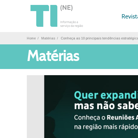
Revist
Home
Matérias
Conheça as 10 principais tendências estratégic
Matérias