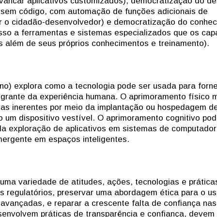
alavancar aplicativos customizados), democratização do de
 sem código, com automação de funções adicionais de
ar o cidadão-desenvolvedor) e democratização do conhe
esso a ferramentas e sistemas especializados que os cap
as além de seus próprios conhecimentos e treinamento).
) explora como a tecnologia pode ser usada para forn
tegrante da experiência humana. O aprimoramento físico 
icas inerentes por meio da implantação ou hospedagem d
 um dispositivo vestível. O aprimoramento cognitivo po
da exploração de aplicativos em sistemas de computado
emergente em espaços inteligentes.
 uma variedade de atitudes, ações, tecnologias e prática
os regulatórios, preservar uma abordagem ética para o u
ias avançadas, e reparar a crescente falta de confiança nas
envolvem práticas de transparência e confiança, devem