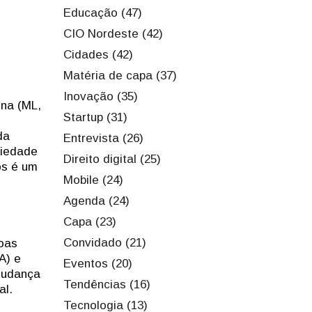
Educação (47)
CIO Nordeste (42)
Cidades (42)
Matéria de capa (37)
Inovação (35)
ina (ML,
Startup (31)
da
Entrevista (26)
riedade
Direito digital (25)
os é um
Mobile (24)
Agenda (24)
Capa (23)
Convidado (21)
soas
A) e
Eventos (20)
mudança
Tendências (16)
al.
Tecnologia (13)