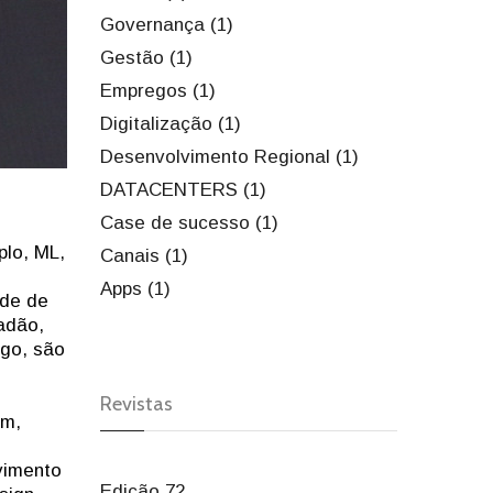
Governança (1)
Gestão (1)
Empregos (1)
Digitalização (1)
Desenvolvimento Regional (1)
DATACENTERS (1)
Case de sucesso (1)
plo, ML,
Canais (1)
Apps (1)
ade de
adão,
go, são
Revistas
em,
vimento
Edição 72