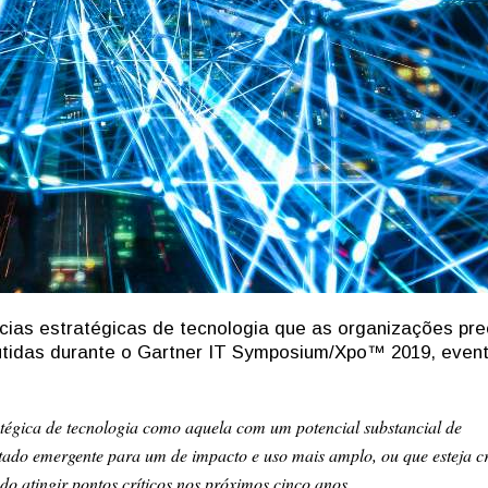
ências estratégicas de tecnologia que as organizações pr
cutidas durante o Gartner IT Symposium/Xpo™ 2019, even
tégica de tecnologia como aquela com um potencial substancial de
tado emergente para um de impacto e uso mais amplo, ou que esteja c
o atingir pontos críticos nos próximos cinco anos.