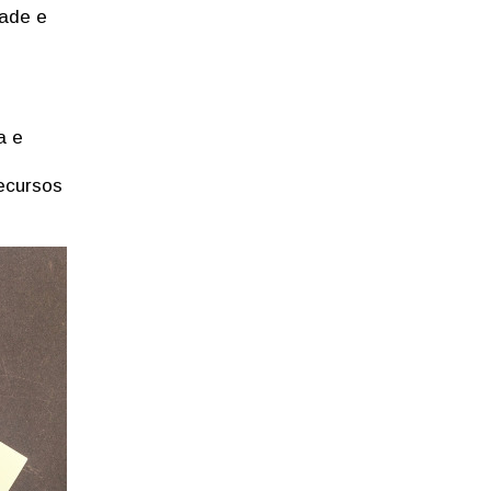
dade e
a e
recursos