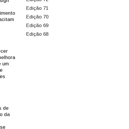
sign
Edição 71
cimento
Edição 70
acitam
Edição 69
Edição 68
ecer
melhora
e um
de
res
s de
so da
 se