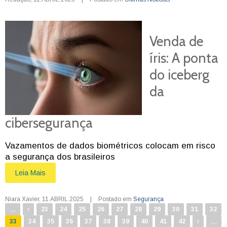
Venda de
íris: A ponta
do iceberg
da
cibersegurança
Vazamentos de dados biométricos colocam em risco
a segurança dos brasileiros
Leia Mais
Niara Xavier
,
11.ABRIL.2025
|
Postado em
Segurança
...
23
24
25
26
27
28
29
30
31
32
...
33
34
35
36
37
38
39
40
41
42