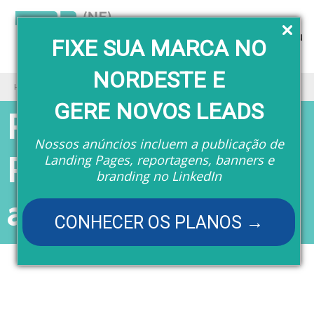
Menu
FIXE SUA MARCA NO
NORDESTE E
Home
Revistas
Revista TI (NE) - Realidade aumentada
GERE NOVOS LEADS
Revista TI (NE) -
Nossos anúncios incluem a publicação de
Realidade
Landing Pages, reportagens, banners e
branding no LinkedIn
aumentada
CONHECER OS PLANOS →