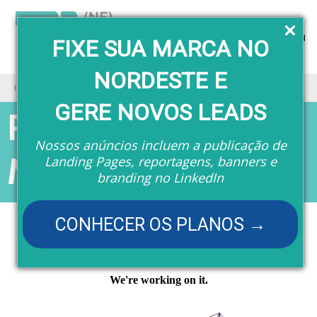
Menu
FIXE SUA MARCA NO
NORDESTE E
Home
Revistas
Revista TI (NE) - Marco legal
GERE NOVOS LEADS
Revista TI (NE) -
Nossos anúncios incluem a publicação de
Marco legal
Landing Pages, reportagens, banners e
branding no LinkedIn
CONHECER OS PLANOS →