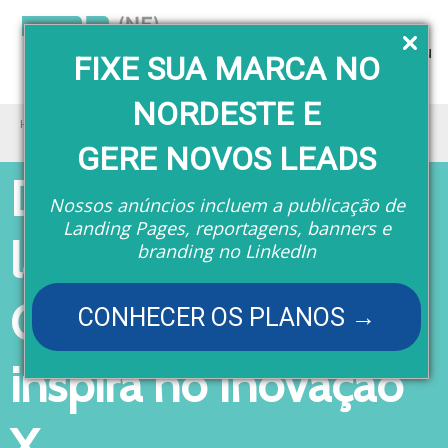
Menu
FIXE SUA MARCA NO
NORDESTE E
Home
Eventos
De catador de latinhas a CEO: Geraldo Rufino inspira no Inovação X
GERE NOVOS LEADS
De catador de
Nossos anúncios incluem a publicação de
Landing Pages, reportagens, banners e
latinhas a CEO:
branding no LinkedIn
Geraldo Rufino
CONHECER OS PLANOS →
inspira no Inovação
X