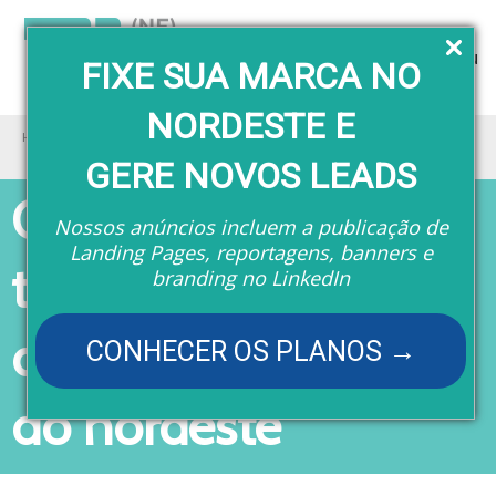
Menu
FIXE SUA MARCA NO
NORDESTE E
Home
Eventos
Google leva treinamento gratuito de IA para cinemas do nordeste
GERE NOVOS LEADS
Google leva
Nossos anúncios incluem a publicação de
Landing Pages, reportagens, banners e
treinamento gratuito
branding no LinkedIn
de IA para cinemas
CONHECER OS PLANOS →
do nordeste