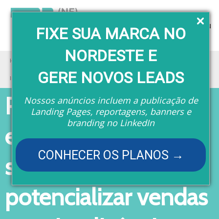
Menu
FIXE SUA MARCA NO
NORDESTE E
Home
Eventos
RD Station promove evento gratuito sobre como potencializar vendas com
GERE NOVOS LEADS
Inteligência Artificial
RD Station promove
Nossos anúncios incluem a publicação de
Landing Pages, reportagens, banners e
branding no LinkedIn
evento gratuito
CONHECER OS PLANOS →
sobre como
potencializar vendas