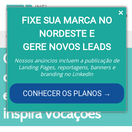
Menu
FIXE SUA MARCA NO
NORDESTE E
Home
Eventos
O congresso de ciências, engenharia e tecnologia que inspira vocações
GERE NOVOS LEADS
O congresso de
Nossos anúncios incluem a publicação de
Landing Pages, reportagens, banners e
ciências, engenharia
branding no LinkedIn
e tecnologia que
CONHECER OS PLANOS →
inspira vocações