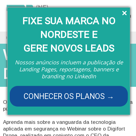
Menu
FIXE SUA MARCA NO
NORDESTE E
Home
Eventos
Webinar sobre o Digifort Drone
GERE NOVOS LEADS
Webinar sobre o
Nossos anúncios incluem a publicação de
Digifort Drone
Landing Pages, reportagens, banners e
branding no LinkedIn
CONHECER OS PLANOS →
O que você sabe sobre o uso de Drones na segurança
pública e privada?
Aprenda mais sobre a vanguarda da tecnologia
aplicada em segurança no Webinar sobre o Digifort
Drone, realizado em conjunto com o CEO da