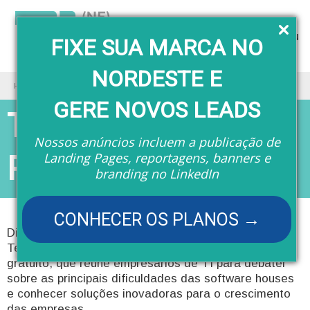
Menu
FIXE SUA MARCA NO
NORDESTE E
Home
Eventos
TecnoSpeed On the Road 10/07
GERE NOVOS LEADS
TecnoSpeed On the
Nossos anúncios incluem a publicação de
Road 10/07
Landing Pages, reportagens, banners e
branding no LinkedIn
CONHECER OS PLANOS →
Dia 10/07 Salvador será palco da sétima edição do
TecnoSpeed On the Road, evento itinerante e
gratuito, que reúne empresários de TI para debater
sobre as principais dificuldades das software houses
e conhecer soluções inovadoras para o crescimento
das empresas.