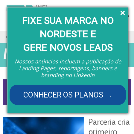
Menu
FIXE SUA MARCA NO
NORDESTE E
Home
Matérias
GERE NOVOS LEADS
Matérias
Nossos anúncios incluem a publicação de
Landing Pages, reportagens, banners e
branding no LinkedIn
CONHECER OS PLANOS →
Parceria cria
primeiro