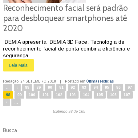
Reconhecimento facial será padrão
para desbloquear smartphones até
2020
IDEMIA apresenta IDEMIA 3D Face, Tecnologia de
reconhecimento facial de ponta combina eficiência e
segurança
Leia Mais
Redação
,
24.SETEMBRO.2018
|
Postado em
Últimas Notícias
...
88
89
90
91
92
93
94
95
96
97
98
99
100
101
102
103
104
105
106
107
...
Exibindo 98 de 165
Busca