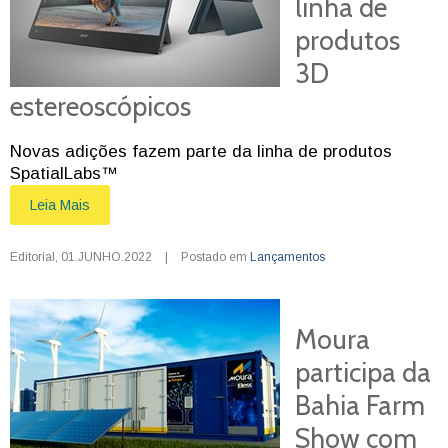
linha de
produtos
3D
estereoscópicos
Novas adições fazem parte da linha de produtos
SpatialLabs™
Leia Mais
Editorial
,
01.JUNHO.2022
|
Postado em
Lançamentos
Moura
participa da
Bahia Farm
Show com