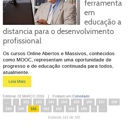
ferramenta
em
educação a
distancia para o desenvolvimento
profissional
Os cursos Online Abertos e Massivos, conhecidos
como MOOC, representam uma oportunidade de
progresso e de educação continuada para todos,
atualmente.
Leia Mais
Editorial
,
01.MARÇO.2016
|
Postado em
Convidado
...
151
152
153
154
155
156
157
158
...
159
160
161
162
163
164
165
Exibindo 161 de 165