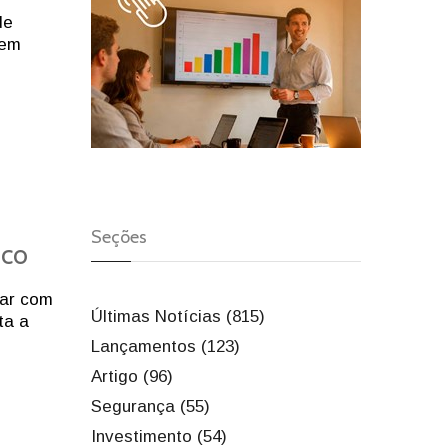
de
 em
Seções
ico
tar com
Últimas Notícias (815)
ta a
Lançamentos (123)
Artigo (96)
Segurança (55)
Investimento (54)