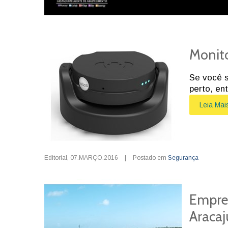
Monit
Se você s
perto, e
Leia Mai
Editorial
,
07.MARÇO.2016
|
Postado em
Segurança
Empre
Aracaj