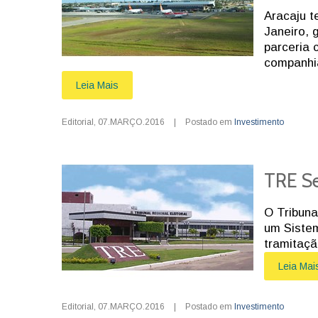
Aracaju t
Janeiro, 
parceria
companhi
Leia Mais
Editorial
,
07.MARÇO.2016
|
Postado em
Investimento
TRE Se
O Tribuna
um Sistem
tramitaçã
Leia Mai
Editorial
,
07.MARÇO.2016
|
Postado em
Investimento