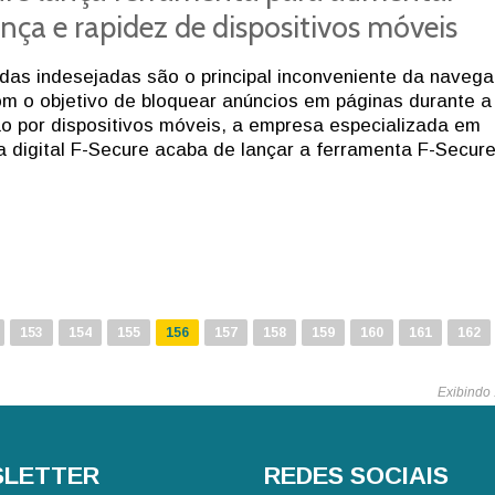
nça e rapidez de dispositivos móveis
as indesejadas são o principal inconveniente da naveg
om o objetivo de bloquear anúncios em páginas durante a
 por dispositivos móveis, a empresa especializada em
 digital F-Secure acaba de lançar a ferramenta F-Secur
153
154
155
156
157
158
159
160
161
162
Exibindo
LETTER
REDES SOCIAIS