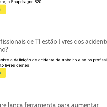
or, o Snapdragon 820.
s
fissionais de TI estão livres dos acident
ho?
obre a definição de acidente de trabalho e se os profiss
ão livres destes.
s
re lança ferramenta para aumentar