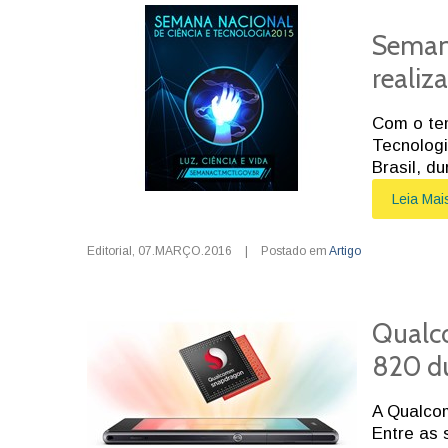
Semana
realiz
Com o tem
Tecnologi
Brasil, d
Leia Mai
Editorial
,
07.MARÇO.2016
|
Postado em
Artigo
Qualc
820 d
A Qualco
Entre as 