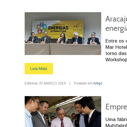
Aracaj
energi
Entre os 
Mar Hotel
torno das
Workshop 
Leia Mais
Editorial
,
07.MARÇO.2016
|
Postado em
Artigo
Empres
Uma fábri
Multifabr