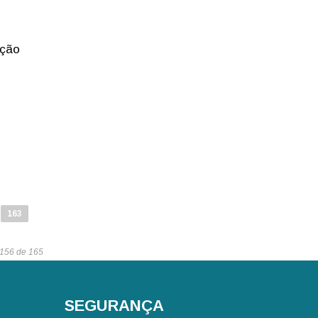
ação
e
163
 156 de 165
SEGURANÇA