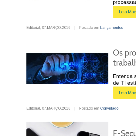
processad
Leia Mai
Editorial
,
07.MARÇO.2016
|
Postado em
Lançamentos
Os pro
trabal
Entenda s
de TI est
Leia Mai
Editorial
,
07.MARÇO.2016
|
Postado em
Convidado
F-Secu