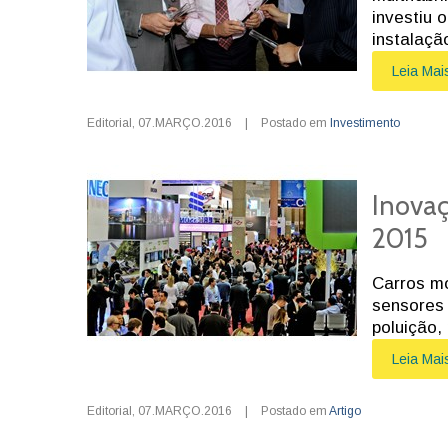
investiu 
instalaçã
Leia Mai
Editorial
,
07.MARÇO.2016
|
Postado em
Investimento
Inova
2015
Carros mo
sensores
poluição,
Leia Mai
Editorial
,
07.MARÇO.2016
|
Postado em
Artigo