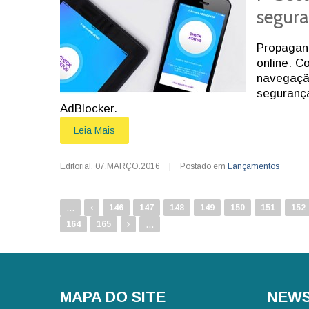
segura
Propagand
online. C
navegação
segurança
AdBlocker.
Leia Mais
Editorial
,
07.MARÇO.2016
|
Postado em
Lançamentos
...
146
147
148
149
150
151
152
...
164
165
MAPA DO SITE
NEWS