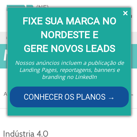
Menu
FIXE SUA MARCA NO
NORDESTE E
Home
Matérias
Indústria 4.0
GERE NOVOS LEADS
Matérias
Nossos anúncios incluem a publicação de
Landing Pages, reportagens, banners e
branding no LinkedIn
A seção
Matéria de capa
é apoiada por:
CONHECER OS PLANOS →
Indústria 4.0