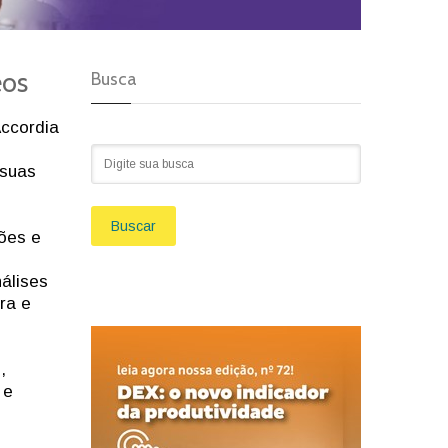
eos
Busca
Accordia
 suas
Buscar
ções e
álises
ra e
,
 e