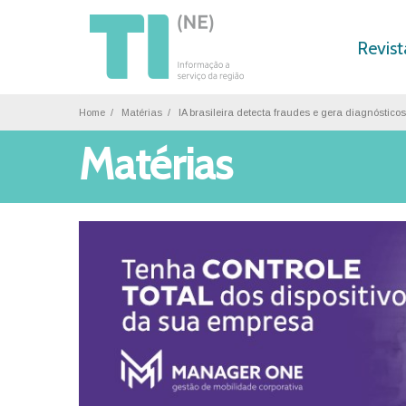
Revist
Home
Matérias
IA brasileira detecta fraudes e gera diagnóstico
Matérias