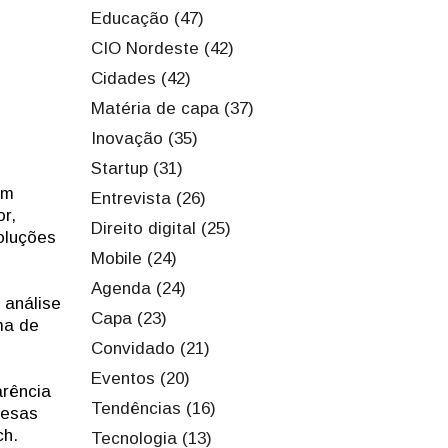
Educação (47)
CIO Nordeste (42)
Cidades (42)
Matéria de capa (37)
Inovação (35)
Startup (31)
om
Entrevista (26)
r,
Direito digital (25)
oluções
Mobile (24)
Agenda (24)
 análise
Capa (23)
ma de
Convidado (21)
Eventos (20)
arência
Tendências (16)
resas
ch.
Tecnologia (13)