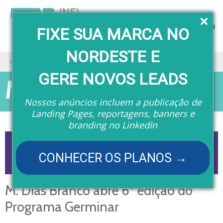
Menu
FIXE SUA MARCA NO
NORDESTE E
Home
Matérias
M. Dias Branco abre 6ª edição do Programa Germinar
GERE NOVOS LEADS
Matérias
Nossos anúncios incluem a publicação de
Landing Pages, reportagens, banners e
branding no LinkedIn
CONHECER OS PLANOS →
M. Dias Branco abre 6ª edição do
Programa Germinar