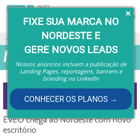
Menu
FIXE SUA MARCA NO
NORDESTE E
Home
Matérias
EVEO chega ao Nordeste com novo escritório
GERE NOVOS LEADS
Matérias
Nossos anúncios incluem a publicação de
Landing Pages, reportagens, banners e
branding no LinkedIn
CONHECER OS PLANOS →
EVEO chega ao Nordeste com novo
escritório