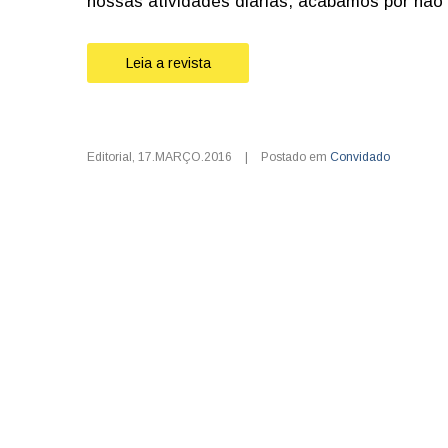
nossas atividades diárias, acabamos por não 
Leia a revista
Editorial
,
17.MARÇO.2016
|
Postado em
Convidado