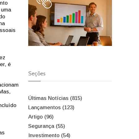
nto
r uma
odo
na
ssoais
vez
er, é
Seções
lacionam
 Mas,
Últimas Notícias (815)
ncluído
Lançamentos (123)
Artigo (96)
Segurança (55)
as
Investimento (54)