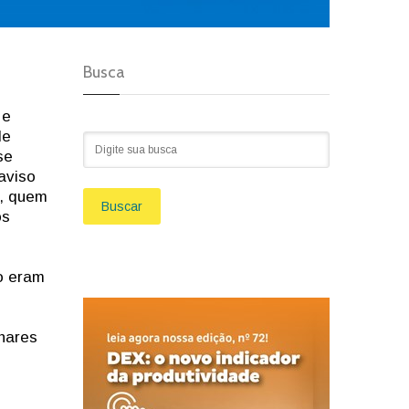
Busca
 e
de
se
aviso
l, quem
Buscar
os
o eram
lhares