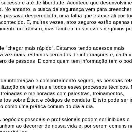
 sucesso e até de liberdade. Acontece que desenvolvime
. No entanto, a busca de segurança vem para preenche
as passava despercebida, uma falha que esteve ali por t
acontecido. E, muitas vezes, atos seguros estão apenas 
somente no trânsito, mas também nos nossos negócios pe
de "chegar mais rápido". Estamos tendo acessos mais
da vez mais, estamos cercados de informações e, cada 
ero de pessoas. E como quem tem informação tem o pod
a da informação e comportamento seguro, as pessoas re
ilização de antivírus e todos esses processos técnicos.
 treinadas e melhoradas com palestras, treinamentos,
eitos sobre Ética e códigos de conduta. E isto pode ser i
ro como uma prática comum do dia a dia.
egócios pessoais e profissionais podem ser inibidas e
panham ao decorrer de nossa vida e, por serem comuns n