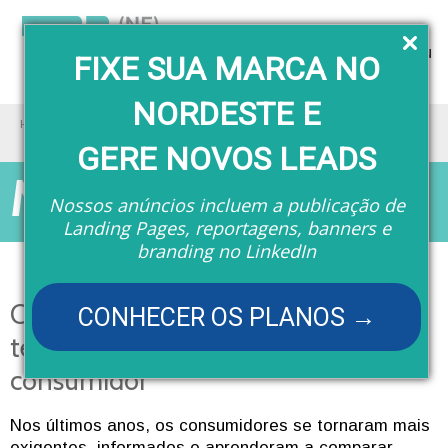
Menu
FIXE SUA MARCA NO
NORDESTE E
Home
Matérias
Comércio deve investir em tecnologia para atender ao novo consumidor
GERE NOVOS LEADS
Matérias
Nossos anúncios incluem a publicação de
Landing Pages, reportagens, banners e
branding no LinkedIn
Comércio deve investir em
CONHECER OS PLANOS →
tecnologia para atender ao novo
consumidor
Nos últimos anos, os consumidores se tornaram mais
exigentes, informados e aprenderam a comparar