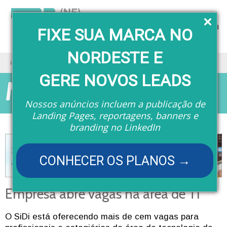
Menu
FIXE SUA MARCA NO
NORDESTE E
Home
Matérias
Empresa abre vagas na área de TI
GERE NOVOS LEADS
Matérias
Nossos anúncios incluem a publicação de
Landing Pages, reportagens, banners e
branding no LinkedIn
CONHECER OS PLANOS →
Empresa abre vagas na área de TI
O SiDi está oferecendo mais de cem vagas para