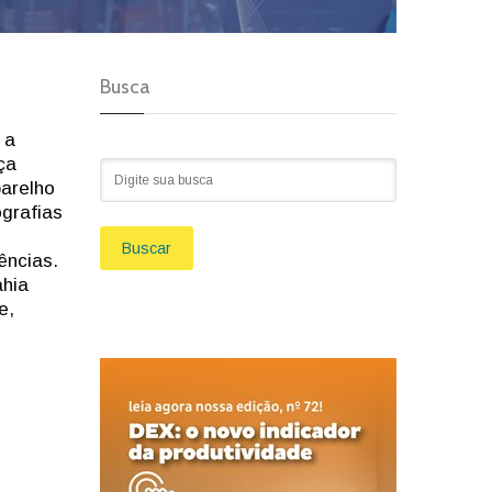
Busca
 a
ça
parelho
ografias
Buscar
ências.
ahia
e,