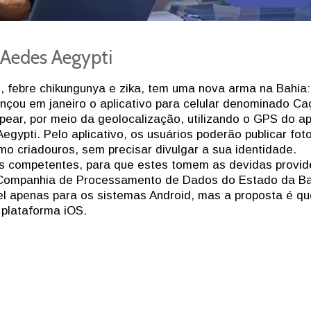
 Aedes Aegypti
, febre chikungunya e zika, tem uma nova arma na Bahia:
nçou em janeiro o aplicativo para celular denominado Ca
ear, por meio da geolocalização, utilizando o GPS do a
gypti. Pelo aplicativo, os usuários poderão publicar fot
o criadouros, sem precisar divulgar a sua identidade.
s competentes, para que estes tomem as devidas provid
a Companhia de Processamento de Dados do Estado da B
vel apenas para os sistemas Android, mas a proposta é qu
 plataforma iOS.