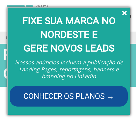
Menu
FIXE SUA MARCA NO
NORDESTE E
Home
Revistas
Revista TI (NE) - Games
GERE NOVOS LEADS
Revista TI (NE) -
Nossos anúncios incluem a publicação de
Games
Landing Pages, reportagens, banners e
branding no LinkedIn
CONHECER OS PLANOS →